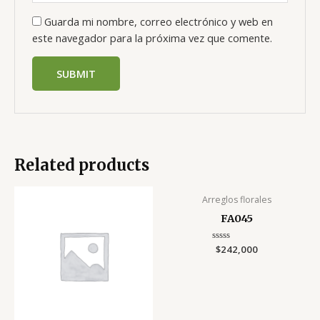
Guarda mi nombre, correo electrónico y web en
este navegador para la próxima vez que comente.
Related products
Arreglos florales
FA045
Rated
$
242,000
0
out
of
5