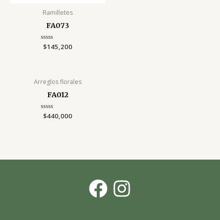
Ramilletes
FA073
Rated
$
145,200
0
out
of
5
Arreglos florales
FA012
Rated
$
440,000
0
out
of
5