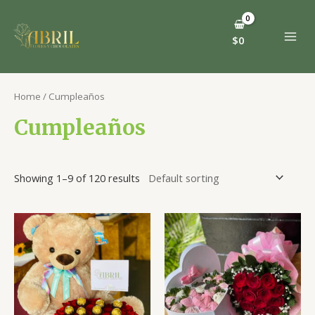
Ir
al
contenido
$
0
MAI
MEN
Home
/ Cumpleaños
Cumpleaños
Showing 1–9 of 120 results