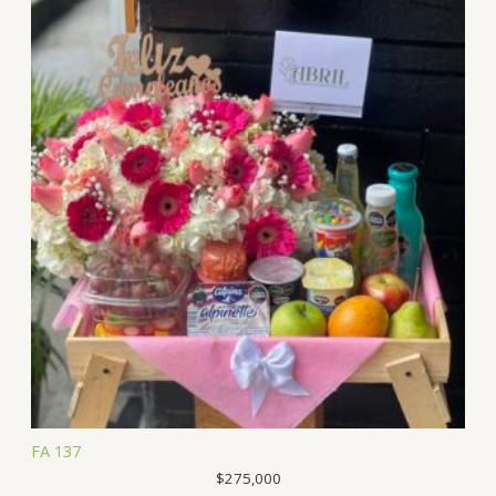
FA 137
$
275,000