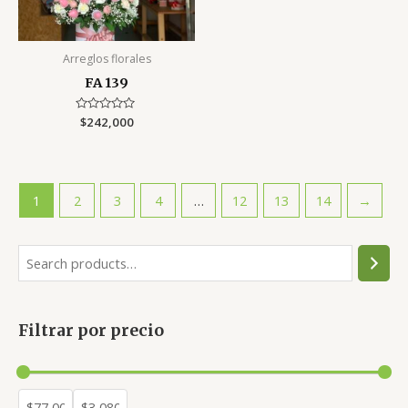
Arreglos florales
FA 139
Rated
$
242,000
0
out
of
5
1
2
3
4
…
12
13
14
→
S
e
a
Filtrar por precio
r
c
h