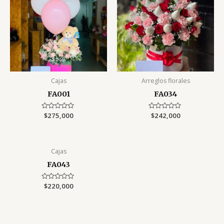
Cajas
Arreglos florales
FA001
FA034
Rated
$
275,000
Rated
$
242,000
0
0
out
out
of
of
5
5
Cajas
FA043
Rated
$
220,000
0
out
of
5