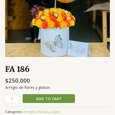
FA 186
$
250,000
Arreglo de flores y globos
FA
ADD TO CART
186
quantity
Categories:
Arreglos florales
,
Cajas