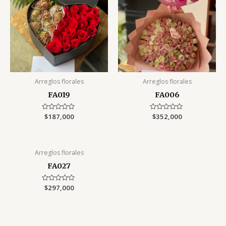
Arreglos florales
Arreglos florales
FA019
FA006
Rated
$
187,000
Rated
$
352,000
0
0
out
out
of
of
5
5
Arreglos florales
FA027
Rated
$
297,000
0
out
of
5