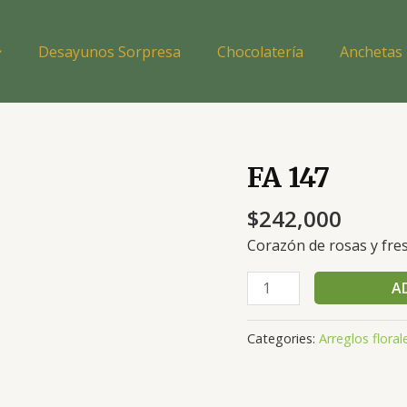
Desayunos Sorpresa
Chocolatería
Anchetas
FA 147
$
242,000
Corazón de rosas y fre
FA
A
147
quantity
Categories:
Arreglos floral