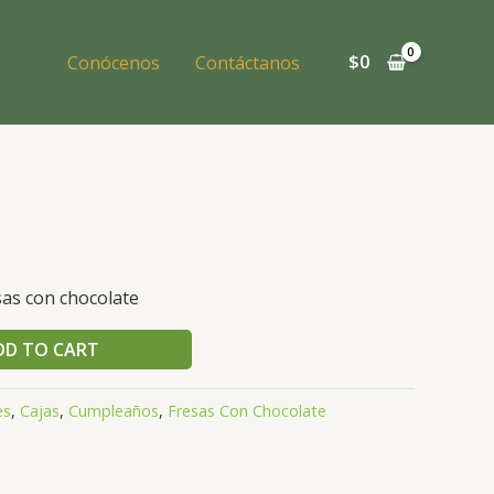
$
0
Conócenos
Contáctanos
sas con chocolate
DD TO CART
es
,
Cajas
,
Cumpleaños
,
Fresas Con Chocolate