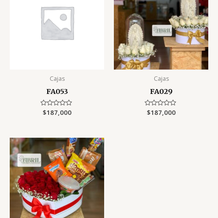
Cajas
Cajas
FA053
FA029
Rated
$
187,000
Rated
$
187,000
0
0
out
out
of
of
5
5