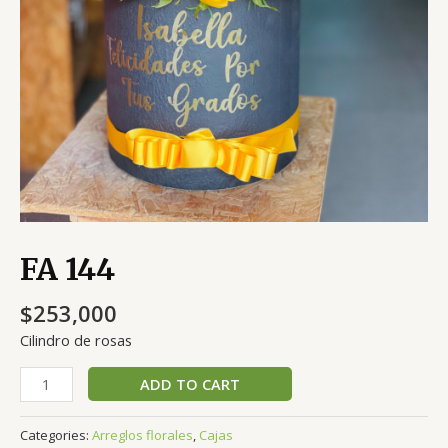
FA 144
$
253,000
Cilindro de rosas
FA
ADD TO CART
144
quantity
Categories:
Arreglos florales
,
Cajas